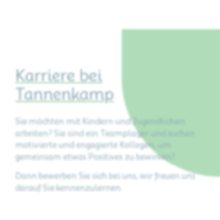
Karriere bei
Tannenkamp
Sie möchten mit Kindern und Jugendlichen
arbeiten? Sie sind ein Teamplayer und suchen
motivierte und engagierte Kollegen, um
gemeinsam etwas Positives zu bewirken?
Dann bewerben Sie sich bei uns, wir freuen uns
darauf Sie kennenzulernen.