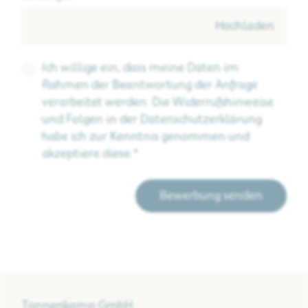
Hochladen
Ich willige ein, dass meine Daten im
Rahmen der Beantwortung der Anfrage
verarbeitet werden. Die Widerrufshinweise
und Folgen in der Datenschutzerklärung
habe ich zur Kenntnis genommen und
akzeptiere diese.*
Bewerbung senden
Tannenkamp GmbH