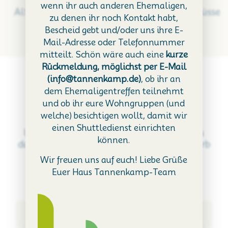
wenn ihr auch anderen Ehemaligen,
Altersvorsorge
Kinderbetreuungszuschüsse
zu denen ihr noch Kontakt habt,
Bescheid gebt und/oder uns ihre E-
Mail-Adresse oder Telefonnummer
mitteilt. Schön wäre auch eine
kurze
Rückmeldung, möglichst per E-Mail
(
info@tannenkamp.de
)
, ob ihr an
dem Ehemaligentreffen teilnehmt
Jetzt bewerben
und ob ihr eure Wohngruppen (und
welche) besichtigen wollt, damit wir
einen Shuttledienst einrichten
Unsere ausgeschriebene Stelle ist genau
können.
das, wonach du gesucht hast? Dann bewirb
dich direkt bei uns – einfach die Felder
Wir freuen uns auf euch! Liebe Grüße
ausfüllen und deine Dokumente
Euer Haus Tannenkamp-Team
hochladen. Wir freuen uns auf dich!