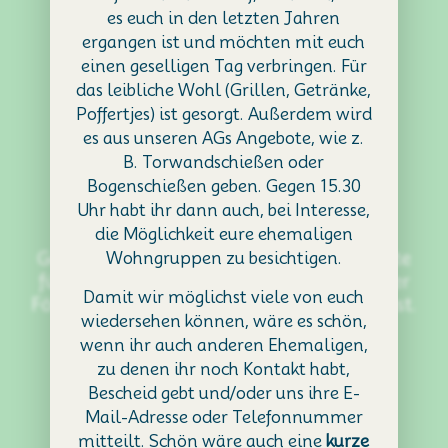
es euch in den letzten Jahren
ergangen ist und möchten mit euch
einen geselligen Tag verbringen. Für
das leibliche Wohl (Grillen, Getränke,
zusammen
Poffertjes) ist gesorgt. Außerdem wird
es aus unseren AGs Angebote, wie z.
wachsen
B. Torwandschießen oder
Bogenschießen geben. Gegen 15.30
Uhr habt ihr dann auch, bei Interesse,
die Möglichkeit eure ehemaligen
Gemeinsam gestalten wir geschützte Orte
Wohngruppen zu besichtigen.
für Kinder und Jugendliche mit optimaler
Damit wir möglichst viele von euch
Förderung, die sie zusammenwachsen lässt.
wiedersehen können, wäre es schön,
wenn ihr auch anderen Ehemaligen,
Lernen Sie uns kennen
zu denen ihr noch Kontakt habt,
Bescheid gebt und/oder uns ihre E-
Mail-Adresse oder Telefonnummer
mitteilt. Schön wäre auch eine
kurze